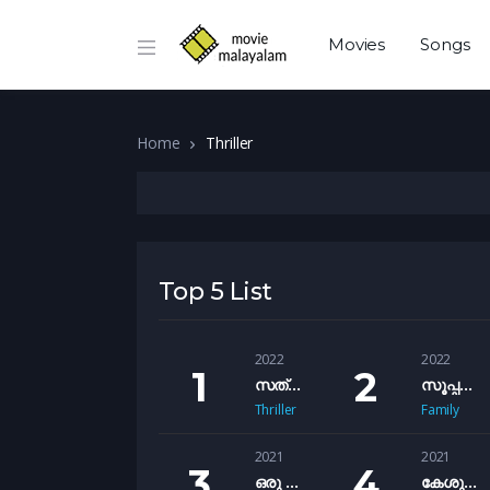
Movies
Songs
Home
Thriller
Top 5 List
2022
2022
സത്യം മാത്രമേ ബോധിപ്പിക്കു (Sathyam Mathrame Bodhippikku)
സൂപ്പര്‍ ശരണ്യ (Super Sharanya)
Thriller
Family
2021
2021
ഒരു താത്വിക അവലോകനം (Oru Thathvika Avalokanam)
കേശു ഈ വീടിന്റെ നാഥന്‍ (Keshu Ee Veedinte Naathan)