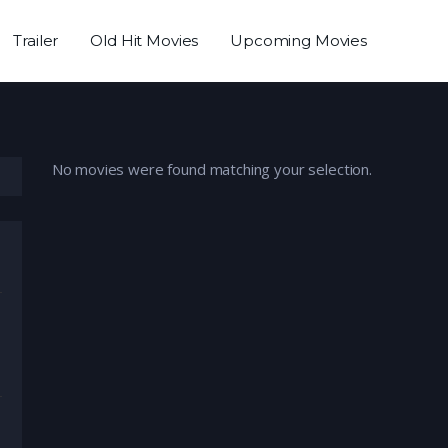
Trailer
Old Hit Movies
Upcoming Movies
No movies were found matching your selection.